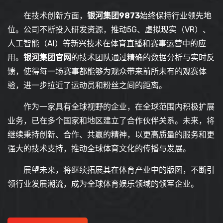
在技术创新方面，
银河集团9873
始终保持行业领先地
位。公司不断投入研发资源，推动5G、虚拟现实（VR）、
人工智能（AI）等新兴技术在体育直播和赛事运营中的应
用。
银河集团官网
的技术团队通过精确的数据分析与实时反
馈，使得每一场赛事都能够为观众带来前所未有的观赛体
验，进一步拉近了运动员和粉丝之间的距离。
作为一家具有全球视野的企业，在全球范围内积极扩展
业务，已在多个国家和地区建立了合作伙伴关系。未来，将
继续秉持创新、合作、共赢的精神，以更高质量的服务和更
强大的技术支持，推动全球体育文化的传播与发展。
展望未来，将继续拓展其在体育产业中的版图，不断引
领行业发展潮流，成为全球体育娱乐领域的领军企业。