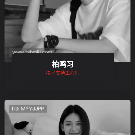
柏鸣习
技术支持工程师