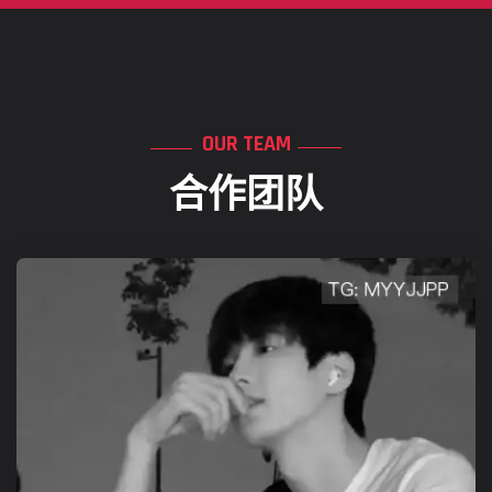
OUR TEAM
合作团队